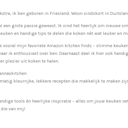
kstra, ik ben geboren in Friesland. Woon sindskort in Duitslan
 al een grote passie geweest. Ik vind het heerlijk om nieuwe s
euken en handige tips te delen die koken nét wat leuker en m
je vooral mijn favoriete Amazon kitchen finds – slimme keuke
 waar ik enthousiast over ben. Daarnaast deel ik hier ook hand
r plezier uit koken te halen.
annaskitchen
lmatig kleurrijke, lekkere recepten die makkelijk te maken zij
ndige tools én heerlijke inspiratie – alles om jouw keuken net
 die van mij!