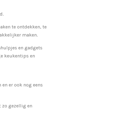
d.
maken te ontdekken, te
akkelijker maken.
nhulpjes en gadgets
ige keukentips en
n en er ook nog eens
 zo gezellig en