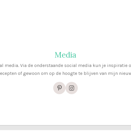
Media
al media. Via de onderstaande social media kun je inspiratie
recepten of gewoon om op de hoogte te blijven van mijn nieu
P
I
i
n
n
s
t
t
e
a
r
g
e
r
s
a