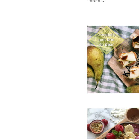
Janna 💛